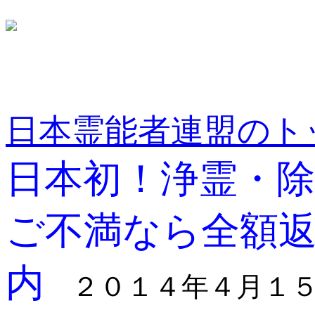
日本霊能者連盟のト
日本初！浄霊・
ご不満なら全額
内
２０１４年４月１