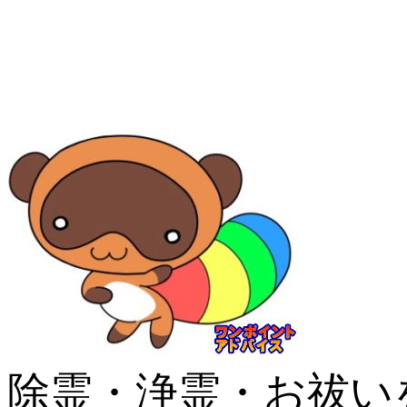
除霊・浄霊・お祓い